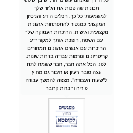
מי
על הדרך שאנחנו עושים יחד, יש בך שלוש
בפיתוח
תכונות שהופכות את הליווי שלך
עבודתו
למשמעותי כל כך. הכלים הידע והניסיון
רב שנתי
המקצועי כמנטור להתפתחות ארגונית
המק
מקצועית ואישית. ההיכרות העמוקה שלך
פילנתר
ך
עם השטח, הופכת אותך למקור ידע
רחבה
ההיכרות עם אנשים ארגונים תמחורים
ומגיי
י
קריטריונים ונורמות עבודה בזירות שונות.
למאות
לפני הכל אתה חבר, חבר ששמח לתת
זאת לצד 
עצה טובה רעיון או חיבור גם מחוץ
ת
ל"שעות העבודה". מצפה להמשך עבודה
פוריה וחברות קרובה
מיס