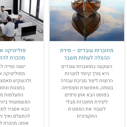
מחוברות עובדים – סירת
פוליטיקה אר
ההצלה לעתות משבר
מהכרח להזד
השקעה במחוברות עובדים
ישנה נטייה ל
היא צורך קיומי לחברות
מפוליטיקה אר
הרוצות ליצור סביבת עבודה
ולהשקיע מאמצי
בטוחה, מאפשרת ומצמיחה.
במצגות ונתונ
בפוסט הבא אתן טיפים
התעלמות מה
ליצירת מחוברות מבלי
המשמעותי ביותר
לשבור את המסגרת
הבא אסביר למה 
התקציבית
להתעלם ואיך ני
אותה מהכרח ל