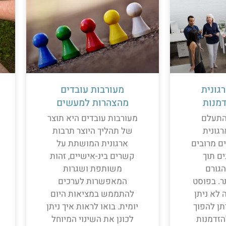
גונית
מעורבות עובדים
מנות
מהצהרות למעשים
התעלם
מעורבות עובדים היא תוצר
גונית
של תהליך היוצר תרבות
ם מרובים
ארגונית המושתת על
ים תוך
קשרים בינ-אישיים, זהות
גורם
משותפת ושגרות
. בפוסט
המאפשרות לערכים
לא ניתן
להתממש במציאות היום
תן להפוך
יומית. בואו לראות איך ניתן
הזדמנות
לכונן את השינוי המיוחל